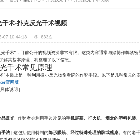
光千术-扑克反光千术视频
3-07 10:44:18
833次
反光千术"，目前公开的视频资源非常有限。这类内容通常与赌博作弊紧
了解其基本原理，我整理了以下信息。
光千术常见原理
术"本质上是一种利用微小反光物偷看牌的作弊手段。以下是几种常见的
ker官网版
 具体说明 |
物品反光
| 作弊者会利用手边常见的
手机屏幕、打火机、烟盒的塑料包装
与手法
| 这包括使用特制的
隐形眼镜、经过特殊处理的牌或赌桌
。有的老千
在看似握紧牌的情况下瞥见牌面。 |