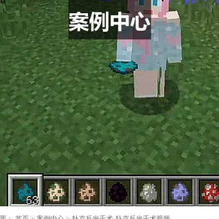
位置：
首页
>
案例中心
>
扑克反光千术-扑克反光千术视频