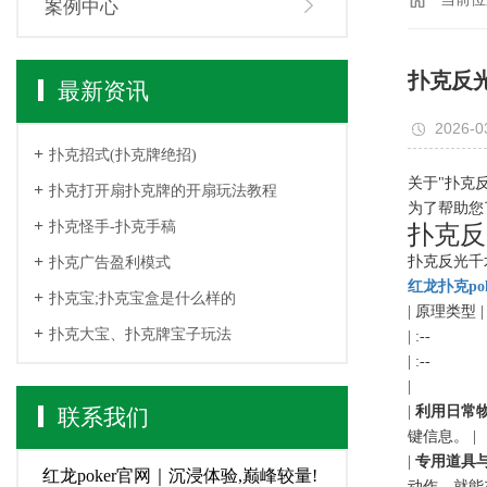
案例中心
扑克反
最新资讯
2026-0
扑克招式(扑克牌绝招)
关于"扑克
扑克打开扇扑克牌的开扇玩法教程
为了帮助您
扑克怪手-扑克手稿
扑克反
扑克反光千
扑克广告盈利模式
红龙扑克po
扑克宝;扑克宝盒是什么样的
| 原理类型 |
扑克大宝、扑克牌宝子玩法
| :--
| :--
|
|
利用日常
联系我们
键信息。 |
|
专用道具
红龙poker官网｜沉浸体验,巅峰较量!
动作，就能