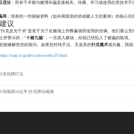
且违法
：所有千术都与赌博诈骗直接相关。传播、学习或使用此类技术不
骗局
：现有的一些揭秘资料（如央视报道的劝戒赌人士的案例）的核心目
建议
"扑克反光千术"是老千为了在赌场上作弊赢钱而使用的伎俩。他们要么
士所警示的："
十赌九骗
"，一旦踏入赌场，你就已经陷入了被骗的险境。
息能够解答您的疑问。如果您对纯手法、无道具的
扑克魔术
感兴趣，我很
https://wap.iccpcdev.com/works/19.html
扑克包牌打法
扑克喝酒10点半;扑克牌玩喝酒